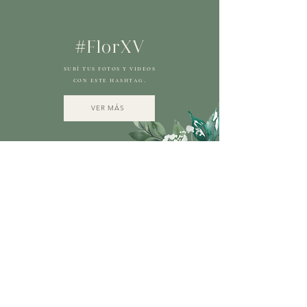
#FlorXV
subí tus fotos y videos
con este hashtag.
VER MÁS