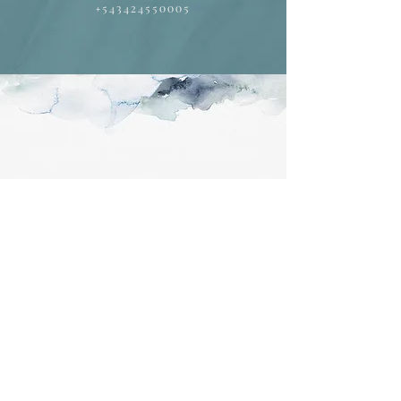
+543424550005
#JuanyMarcos
etiquetanos en Instagram con nuestro
hashtag en tus fotos o videos.