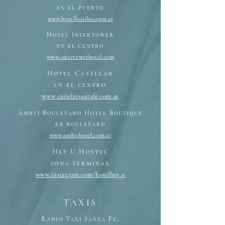
en el puerto
www.hotellossilos.com.ar
Hotel Intertower
en el centro
www.intertowerhotel.com
Hotel Castelar
en el centro
www.castelarsantafe.com.ar
Ámbit Boulevard Hotel Boutique
en boulevard
www.ambithotel.com.ar
Hey U Hostel
zona terminal
www.instagram.com/hotelhey.u
TAXIS
Radio Taxi Santa Fe.