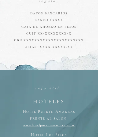
regalo.
datos bancarios
banco xxxxx
caja de ahorro en pesos
cuit xx-xxxxxxxx-x
cbu xxxxxxxxxxxxxxxxxxxxxx
alias: xxxx.xxxxx.xx
info útil.
HOTELES
Hotel Puerto Amarras
frente al salón!
www.hotelpuertoamarras.com.ar
Hotel Los Silos